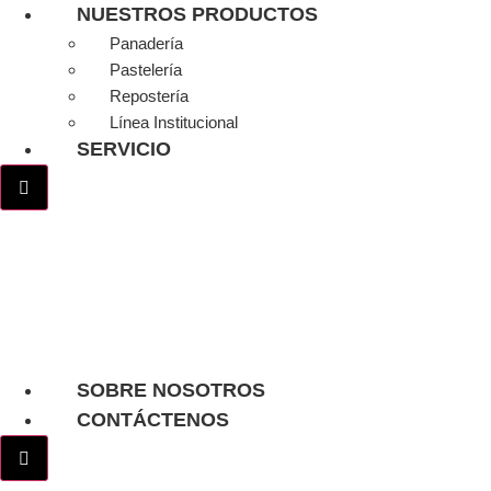
Ir
NUESTROS PRODUCTOS
al
Panadería
contenido
Pastelería
Repostería
Línea Institucional
SERVICIO
Menú conmutador hamburguesa
SOBRE NOSOTROS
CONTÁCTENOS
Menú conmutador hamburguesa