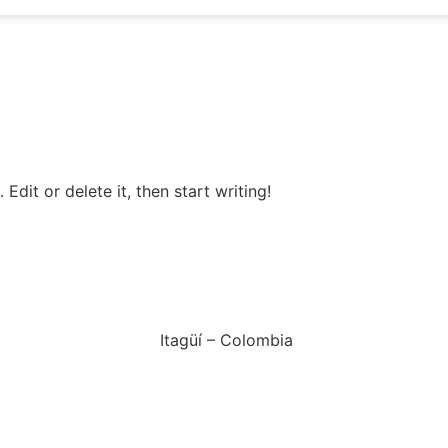
Edit or delete it, then start writing!
Calle 75 a # 56 a – 33
Línea Única: +57 604 444 19 06
Pedidos: +57 311 705 3506
pedidos@panaderianovapan.com
Itagüí – Colombia