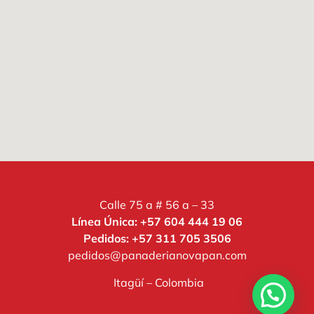
Calle 75 a # 56 a – 33
Línea Única: +57 604 444 19 06
Pedidos: +57 311 705 3506
pedidos@panaderianovapan.com
Itagüí – Colombia